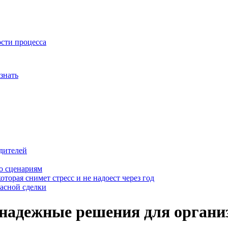
ости процесса
знать
дителей
о сценариям
оторая снимет стресс и не надоест через год
пасной сделки
надежные решения для организ