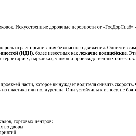
рковок. Искусственные дорожные неровности от «ГосДорСнаб» 
ую роль играет организация безопасного движения. Одним из с
овностей (ИДН)
, более известных как
лежачие полицейские
. Эт
 территориях, парковках, у школ и производственных объектов.
 проезжей части, которое вынуждает водителя снизить скорость
из пластика или полиуретана. Они устойчивы к износу, не боя
садов, торговых центров;
х во дворы;
приятий.