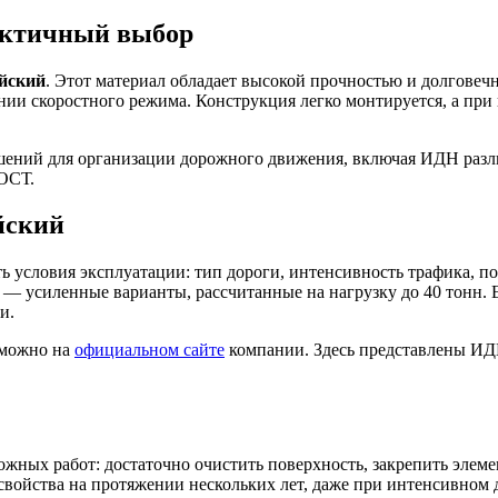
актичный выбор
йский
. Этот материал обладает высокой прочностью и долговеч
нии скоростного режима. Конструкция легко монтируется, а пр
шений для организации дорожного движения, включая ИДН разли
ГОСТ.
йский
ть условия эксплуатации: тип дороги, интенсивность трафика, 
н — усиленные варианты, рассчитанные на нагрузку до 40 тонн
и.
 можно на
официальном сайте
компании. Здесь представлены ИДН
ложных работ: достаточно очистить поверхность, закрепить эле
войства на протяжении нескольких лет, даже при интенсивном