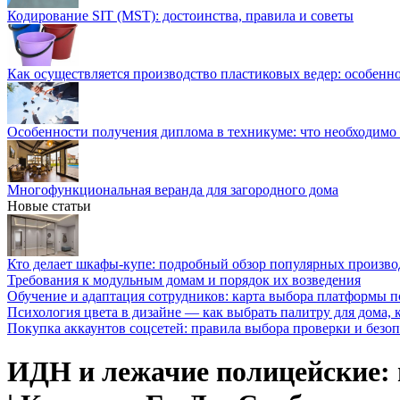
Кодирование SIT (MST): достоинства, правила и советы
Как осуществляется производство пластиковых ведер: особенн
Особенности получения диплома в техникуме: что необходимо 
Многофункциональная веранда для загородного дома
Новые статьи
Кто делает шкафы-купе: подробный обзор популярных произво
Требования к модульным домам и порядок их возведения
Обучение и адаптация сотрудников: карта выбора платформы п
Психология цвета в дизайне — как выбрать палитру для дома, к
Покупка аккаунтов соцсетей: правила выбора проверки и безо
ИДН и лежачие полицейские: 