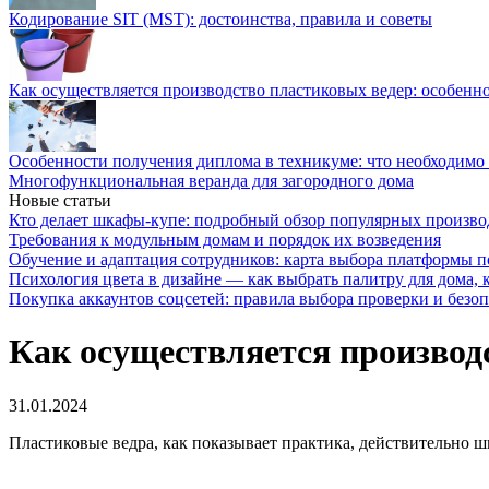
Кодирование SIT (MST): достоинства, правила и советы
Как осуществляется производство пластиковых ведер: особенн
Особенности получения диплома в техникуме: что необходимо 
Многофункциональная веранда для загородного дома
Новые статьи
Кто делает шкафы-купе: подробный обзор популярных произво
Требования к модульным домам и порядок их возведения
Обучение и адаптация сотрудников: карта выбора платформы п
Психология цвета в дизайне — как выбрать палитру для дома, к
Покупка аккаунтов соцсетей: правила выбора проверки и безо
Как осуществляется производс
31.01.2024
Пластиковые ведра, как показывает практика, действительно ш