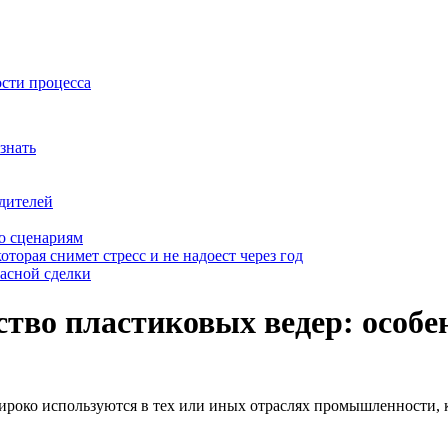
ости процесса
знать
дителей
о сценариям
оторая снимет стресс и не надоест через год
пасной сделки
тво пластиковых ведер: особе
ироко используются в тех или иных отраслях промышленности, к