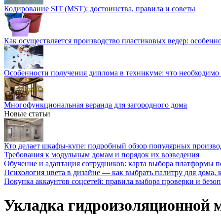
Кодирование SIT (MST): достоинства, правила и советы
Как осуществляется производство пластиковых ведер: особенн
Особенности получения диплома в техникуме: что необходимо 
Многофункциональная веранда для загородного дома
Новые статьи
Кто делает шкафы-купе: подробный обзор популярных произво
Требования к модульным домам и порядок их возведения
Обучение и адаптация сотрудников: карта выбора платформы п
Психология цвета в дизайне — как выбрать палитру для дома, к
Покупка аккаунтов соцсетей: правила выбора проверки и безо
Укладка гидроизоляционной 