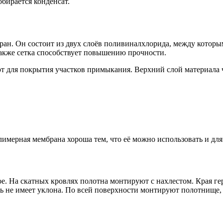
обирается конденсат.
ан. Он состоит из двух слоёв поливиналхлорида, между которым
Также сетка способствует повышению прочности.
 для покрытия участков примыкания. Верхний слой материала ча
имерная мембрана хороша тем, что её можно использовать и для
ое. На скатных кровлях полотна монтируют с нахлестом. Края г
сть не имеет уклона. По всей поверхности монтируют полотнище,