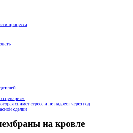
ости процесса
знать
дителей
о сценариям
оторая снимет стресс и не надоест через год
пасной сделки
мембраны на кровле