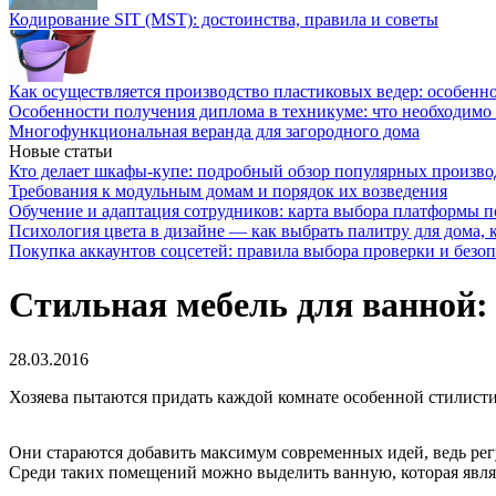
Кодирование SIT (MST): достоинства, правила и советы
Как осуществляется производство пластиковых ведер: особенн
Особенности получения диплома в техникуме: что необходимо 
Многофункциональная веранда для загородного дома
Новые статьи
Кто делает шкафы-купе: подробный обзор популярных произво
Требования к модульным домам и порядок их возведения
Обучение и адаптация сотрудников: карта выбора платформы п
Психология цвета в дизайне — как выбрать палитру для дома, к
Покупка аккаунтов соцсетей: правила выбора проверки и безо
Стильная мебель для ванной: 
28.03.2016
Хозяева пытаются придать каждой комнате особенной стилисти
Они стараются добавить максимум современных идей, ведь рег
Среди таких помещений можно выделить ванную, которая являе