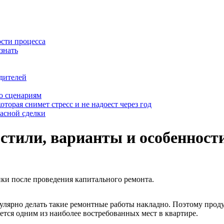
ости процесса
знать
дителей
о сценариям
оторая снимет стресс и не надоест через год
пасной сделки
стили, варианты и особенност
ки после проведения капитального ремонта.
улярно делать такие ремонтные работы накладно. Поэтому продум
тся одним из наиболее востребованных мест в квартире.