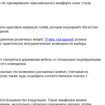
ав ей одновременно максимального комфорта плюс стиля.
вить красивую широкую тумбу, которая подчеркнёт богатство
орной.
хранения различных вещей.
Тумба для ванной
должна
ту практически неограниченные возможности выбора.
ет смотреться деревянная мебель со специально подобранными
сего помещения.
сколько это возможно для ванных комнат, учитывая их
учае также надо подобрать соответственную плитку с
ется большинство владельцев. Такие шкафчики можно
льником, желательно соблюдая одинаковую ширину, чтобы