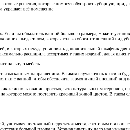
ая готовые решения, которые помогут обустроить уборную, прид
а украшает всё помещение.
х. Если вы обладатель ванной большого размера, можете устано
ковине с пьедесталом, которая только обогатит внешний вид уб
ей, в которых некуда установить дополнительный шкафчик для 
аксимально расширила ассортимент таких изделий, давая клиен
ригинальную мебель.
ее изысканным направлением. В таком случае очень красиво буд
стики с ванной, чтобы обеспечить гармоничный внешний вид в
также использование простых, зато натуральных материалов, на
 на которое можно поставить красивый живой цветок. В таком сл
й, учитывая постоянный недостаток места, с которым сталкива
 отсутствия большой площади. Устанавливать их надо над умыва