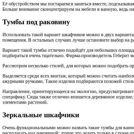
Её обустройством мы постараемся заняться вместе, подсказыв
Больше внимание сконцентрируем на мебели в ванную, ведь он
Тумбы под раковину
Использовать такой вариант шкафчиков можно в двух варианта
помещения. В остальных случаях лучше остановите выбор на ра
Вариант такой тумбы отлично подойдёт для небольших площад
подбираться очень тщательно. Фирма-производитель Геберит м
Рассмотрим несколько стилей, для которых можно подобрать о
Выделяется среди всех винтаж, который можно считать наибол
ажурными ручками. Такие изделия подбираются похожей стили
Направление, ориентирующееся на экологию, предусматривает 
специфику. Сюда также отлично впишется деревянное изделие,
элементами растений.
Зеркальные шкафчики
Очень функциональными можно назвать такие тумбы для ванно
располагать над раковиной: лучше это делать только в случае