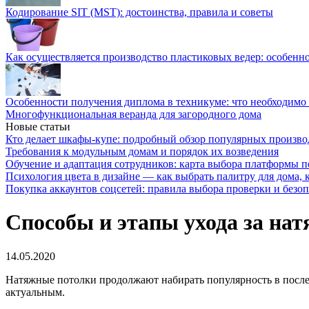
Кодирование SIT (MST): достоинства, правила и советы
Как осуществляется производство пластиковых ведер: особенн
Особенности получения диплома в техникуме: что необходимо 
Многофункциональная веранда для загородного дома
Новые статьи
Кто делает шкафы-купе: подробный обзор популярных произво
Требования к модульным домам и порядок их возведения
Обучение и адаптация сотрудников: карта выбора платформы п
Психология цвета в дизайне — как выбрать палитру для дома, к
Покупка аккаунтов соцсетей: правила выбора проверки и безо
Способы и этапы ухода за н
14.05.2020
Натяжные потолки продолжают набирать популярность в послед
актуальным.