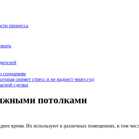
ости процесса
знать
дителей
о сценариям
оторая снимет стресс и не надоест через год
пасной сделки
атяжными потолками
нее время. Их используют в различных помещениях, в том числе