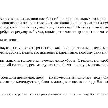
ебуют специальных приспособлений и дополнительных расходов.
ависимости от покрытия, из-за активного использования на кух
оследствий не избавит даже мощная вытяжка. Поэтому в таких 
ребуется регулярный уход, однако, его можно проводить значите
ы очистки:
паутины и мелких загрязнений. Важно использовать пылесос мак
ля подобных целей, это приведет к царапинам, поэтому данный 
атяжных потолков она поможет легко убрать. Салфетка понадоби
каневый материал, рекомендуется приобрести щетку с мягким во
большим преимуществом — их можно мыть, используя воду. Она 
ля этого рекомендуется добавить моющие вещества в воду. Важн
толка и сохранить ему первоначальный внешний вид. Более того