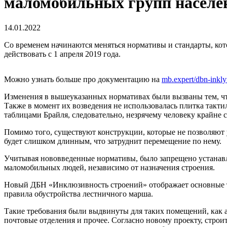
маломобильных групп населе
14.01.2022
Со временем начинаются меняться нормативы и стандарты, кот
действовать с 1 апреля 2019 года.
Можно узнать больше про документацию на
mb.expert/dbn-inkly
Изменения в вышеуказанных нормативах были вызваны тем, что
Также в момент их возведения не использовалась плитка такт
таблицами Брайля, следовательно, незрячему человеку крайне 
Помимо того, существуют конструкции, которые не позволяют у
будет слишком длинным, что затруднит перемещение по нему.
Учитывая нововведенные нормативы, было запрещено устанавл
маломобильных людей, независимо от назначения строения.
Новый ДБН «Инклюзивность строений» отображает основные тех
правила обустройства лестничного марша.
Такие требования были выдвинуты для таких помещений, как а
почтовые отделения и прочее. Согласно новому проекту, строи