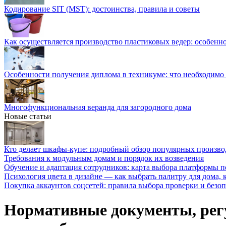
Кодирование SIT (MST): достоинства, правила и советы
Как осуществляется производство пластиковых ведер: особенн
Особенности получения диплома в техникуме: что необходимо 
Многофункциональная веранда для загородного дома
Новые статьи
Кто делает шкафы-купе: подробный обзор популярных произво
Требования к модульным домам и порядок их возведения
Обучение и адаптация сотрудников: карта выбора платформы п
Психология цвета в дизайне — как выбрать палитру для дома, к
Покупка аккаунтов соцсетей: правила выбора проверки и безо
Нормативные документы, рег