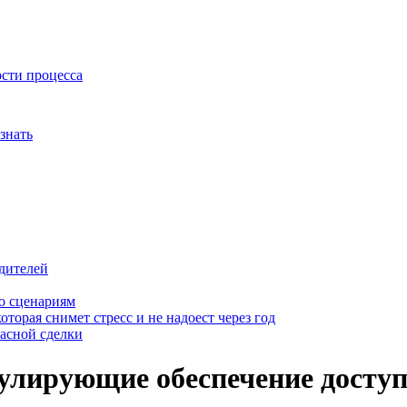
ости процесса
знать
дителей
о сценариям
оторая снимет стресс и не надоест через год
пасной сделки
улирующие обеспечение досту