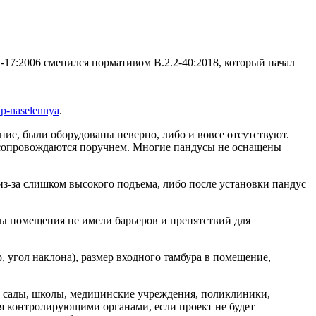
17:2006 сменился нормативом В.2.2-40:2018, который начал
up-naselennya
.
ие, были оборудованы неверно, либо и вовсе отсутствуют.
не сопровождаются поручнем. Многие пандусы не оснащены
из-за слишком высокого подъема, либо после установки пандус
ы помещения не имели барьеров и препятствий для
 угол наклона), размер входного тамбура в помещение,
е сады, школы, медицинские учреждения, поликлиники,
ся контролирующими органами, если проект не будет