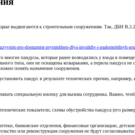
ния
орые выдвигаются к строительным сооружениям. Так, ДБН В.2.2-
uzyvnist-pro-dostupnist-prymishhen-dlya-invalidiv-i-malomobilnyh-gr
 многие пандусы, которые ранее возводились у входа в помещен
ильного типа, они не оснащены козырьками, а перила пандуса 
сложно понять назначение сооружения.
становить пандус в результате технических причин, например, 
ивать специальную кнопку для вызова сотрудника. Важно, чтоб
нические показатели, схемы обустройства пандуса (его размер,
птеки, банковские отделения, финансовые организации, детски
тельство или реконструкция сооружения не будут согласовывать