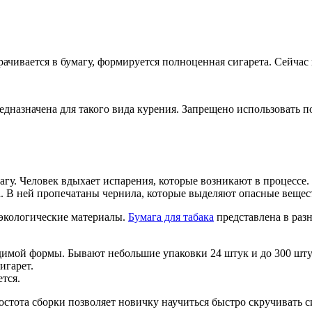
рачивается в бумагу, формируется полноценная сигарета. Сейча
редназначена для такого вида курения. Запрещено использовать 
агу. Человек вдыхает испарения, которые возникают в процессе.
та. В ней пропечатаны чернила, которые выделяют опасные вещес
экологические материалы.
Бумага для табака
представлена в раз
одимой формы. Бывают небольшие упаковки 24 штук и до 300 шту
игарет.
ется.
тота сборки позволяет новичку научиться быстро скручивать с