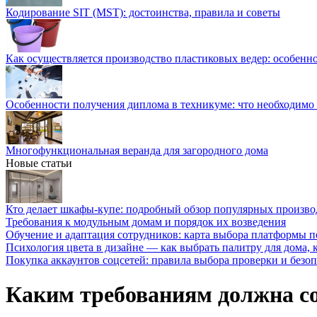
Кодирование SIT (MST): достоинства, правила и советы
Как осуществляется производство пластиковых ведер: особенн
Особенности получения диплома в техникуме: что необходимо 
Многофункциональная веранда для загородного дома
Новые статьи
Кто делает шкафы-купе: подробный обзор популярных произво
Требования к модульным домам и порядок их возведения
Обучение и адаптация сотрудников: карта выбора платформы п
Психология цвета в дизайне — как выбрать палитру для дома, к
Покупка аккаунтов соцсетей: правила выбора проверки и безо
Каким требованиям должна соо