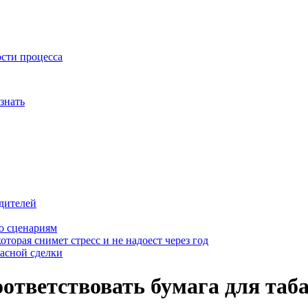
ости процесса
знать
дителей
о сценариям
оторая снимет стресс и не надоест через год
пасной сделки
тветствовать бумага для таба