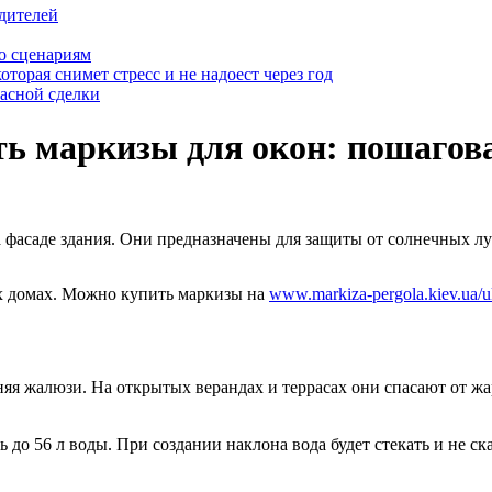
дителей
о сценариям
оторая снимет стресс и не надоест через год
пасной сделки
ть маркизы для окон: пошагов
фасаде здания. Они предназначены для защиты от солнечных лу
ых домах. Можно купить маркизы на
www.markiza-pergola.kiev.ua/u
я жалюзи. На открытых верандах и террасах они спасают от жа
о 56 л воды. При создании наклона вода будет стекать и не ска