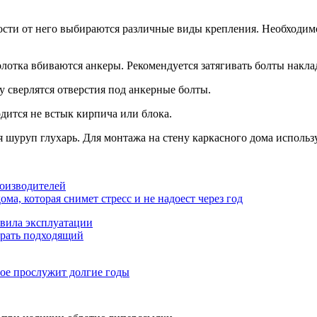
ости от него выбираются различные виды крепления. Необходим
лотка вбиваются анкеры. Рекомендуется затягивать болты накл
 сверлятся отверстия под анкерные болты.
дится не встык кирпича или блока.
 шуруп глухарь. Для монтажа на стену каркасного дома исполь
роизводителей
ма, которая снимет стресс и не надоест через год
авила эксплуатации
брать подходящий
рое прослужит долгие годы