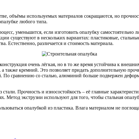
ве, объёмы используемых материалов сокращаются, но прочность
опалубке любого типа.
процесс, уменьшится, если изготовить опалубку самостоятельно 
кции существуют в нескольких вариантах: пластиковые, стальны
ва. Естественно, различается и стоимость материала.
конструкция очень лёгкая, но в то же время устойчива к внешни
 а также кремний. Это позволяет придать дополнительную проч
й. По сравнению со сталью, алюминий больше подвержен деформ
 стали. Прочность и износостойкость – её главные характеристи
х. Метод экструзии используют для того, чтобы стальная опалуб
ользоваться опалубкой из пластика. Влага материалом не погло