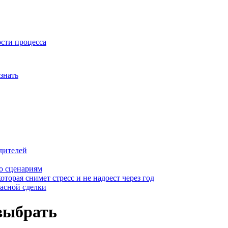
ости процесса
знать
дителей
о сценариям
оторая снимет стресс и не надоест через год
пасной сделки
выбрать