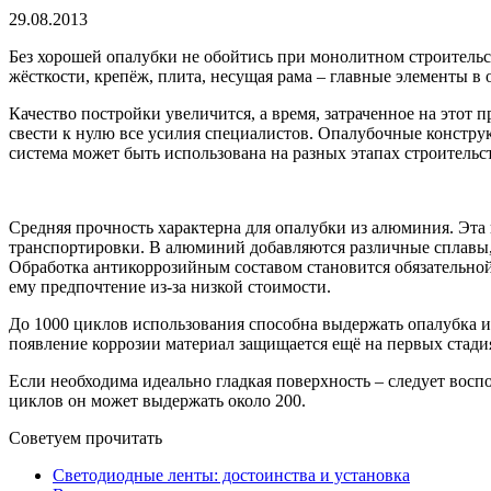
29.08.2013
Без хорошей опалубки не обойтись при монолитном строительст
жёсткости, крепёж, плита, несущая рама – главные элементы в 
Качество постройки увеличится, а время, затраченное на этот 
свести к нулю все усилия специалистов. Опалубочные констру
система может быть использована на разных этапах строительст
Средняя прочность характерна для опалубки из алюминия. Эта 
транспортировки. В алюминий добавляются различные сплавы,
Обработка антикоррозийным составом становится обязательно
ему предпочтение из-за низкой стоимости.
До 1000 циклов использования способна выдержать опалубка из
появление коррозии материал защищается ещё на первых стадия
Если необходима идеально гладкая поверхность – следует восп
циклов он может выдержать около 200.
Советуем прочитать
Светодиодные ленты: достоинства и установка