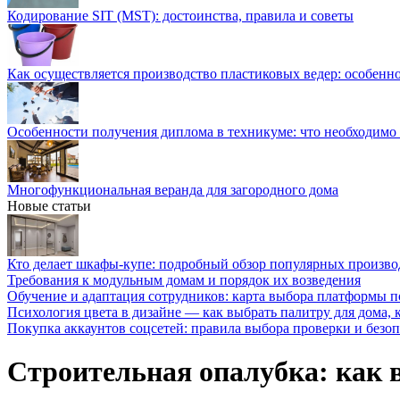
Кодирование SIT (MST): достоинства, правила и советы
Как осуществляется производство пластиковых ведер: особенн
Особенности получения диплома в техникуме: что необходимо 
Многофункциональная веранда для загородного дома
Новые статьи
Кто делает шкафы-купе: подробный обзор популярных произво
Требования к модульным домам и порядок их возведения
Обучение и адаптация сотрудников: карта выбора платформы п
Психология цвета в дизайне — как выбрать палитру для дома, к
Покупка аккаунтов соцсетей: правила выбора проверки и безо
Строительная опалубка: как 