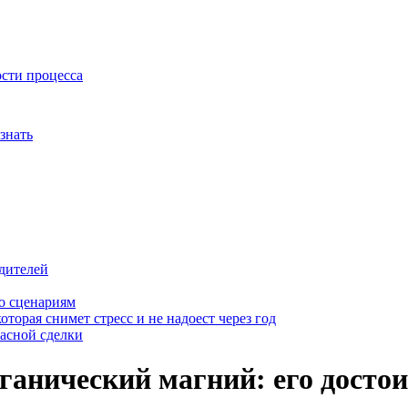
ости процесса
знать
дителей
о сценариям
оторая снимет стресс и не надоест через год
пасной сделки
ганический магний: его досто