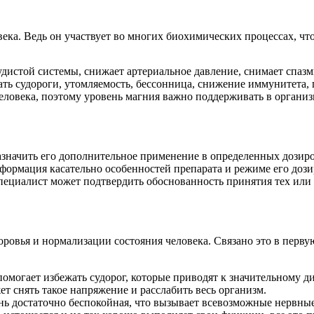
ека. Ведь он участвует во многих биохимических процессах, чт
судистой системы, снижает артериальное давление, снимает спаз
кать судороги, утомляемость, бессонница, снижение иммунитета,
человека, поэтому уровень магния важно поддерживать в органи
азначить его дополнительное применение в определенных дозир
формация касательно особенностей препарата и режиме его дози
пециалист может подтвердить обоснованность принятия тех или 
оровья и нормализации состояния человека. Связано это в перв
омогает избежать судорог, которые приводят к значительному ди
ет снять такое напряжение и расслабить весь организм.
нь достаточно беспокойная, что вызывает всевозможные нервные