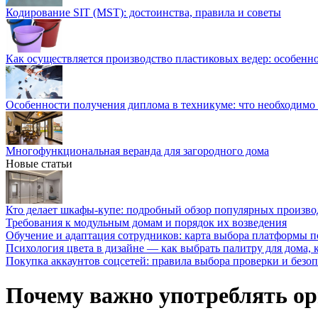
Кодирование SIT (MST): достоинства, правила и советы
Как осуществляется производство пластиковых ведер: особенн
Особенности получения диплома в техникуме: что необходимо 
Многофункциональная веранда для загородного дома
Новые статьи
Кто делает шкафы-купе: подробный обзор популярных произво
Требования к модульным домам и порядок их возведения
Обучение и адаптация сотрудников: карта выбора платформы п
Психология цвета в дизайне — как выбрать палитру для дома, к
Покупка аккаунтов соцсетей: правила выбора проверки и безо
Почему важно употреблять ор