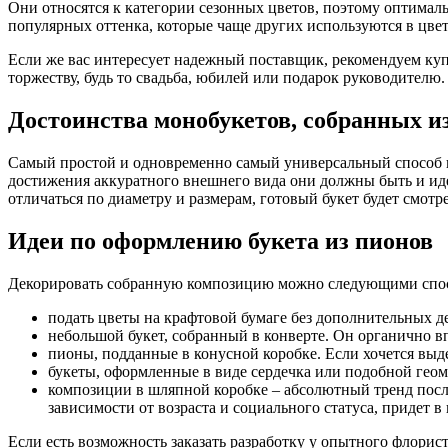
Они относятся к категории сезонных цветов, поэтому оптималь
популярных оттенка, которые чаще других используются в цве
Если же вас интересует надежный поставщик, рекомендуем ку
торжеству, будь то свадьба, юбилей или подарок руководителю.
Достоинства монобукетов, собранных и
Самый простой и одновременно самый универсальный способ по
достижения аккуратного внешнего вида они должны быть и ид
отличаться по диаметру и размерам, готовый букет будет смотр
Идеи по оформлению букета из пионов
Декорировать собранную композицию можно следующими спо
подать цветы на крафтовой бумаге без дополнительных 
небольшой букет, собранный в конверте. Он органично в
пионы, подданные в конусной коробке. Если хочется выд
букеты, оформленные в виде сердечка или подобной гео
композиции в шляпной коробке – абсолютный тренд посл
зависимости от возраста и социального статуса, придет в 
Если есть возможность заказать разработку у опытного флорис