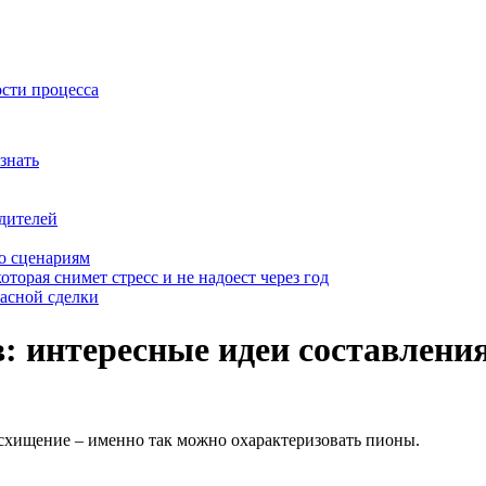
ости процесса
знать
дителей
о сценариям
оторая снимет стресс и не надоест через год
пасной сделки
в: интересные идеи составлени
хищение – именно так можно охарактеризовать пионы.