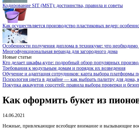
Кодирование SIT (MST): достоинства, правила и советы
Как осуществляется производство пластиковых ведер: особенн
Особенности получения диплома в техникуме: что необходимо 
Многофункциональная веранда для загородного дома
Новые статьи
Кто делает шкафы-купе: подробный обзор популярных произво
Требования к модульным домам и порядок их возведения
Обучение и адаптация сотрудников: карта выбора платформы п
Психология цвета в дизайне — как выбрать палитру для дома, к
Покупка аккаунтов соцсетей: правила выбора проверки и безо
Как оформить букет из пионо
14.06.2021
Нежные, привлекающие всеобщее внимание и вызывающие вос