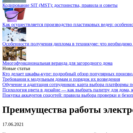
Кодирование SIT (MST): достоинства, правила и советы
Как осуществляется производство пластиковых ведер: особенн
Особенности получения диплома в техникуме: что необходимо 
Многофункциональная веранда для загородного дома
Новые статьи
Кто делает шкафы-купе: подробный обзор популярных произво
Требования к модульным домам и порядок их возведения
Обучение и адаптация сотрудников: карта выбора платформы п
Психология цвета в дизайне — как выбрать палитру для дома, к
Покупка аккаунтов соцсетей: правила выбора проверки и безо
Преимущества работы электро
17.06.2021