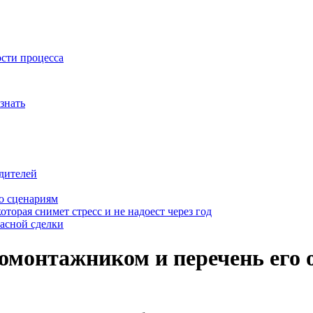
ости процесса
знать
дителей
о сценариям
оторая снимет стресс и не надоест через год
пасной сделки
монтажником и перечень его 