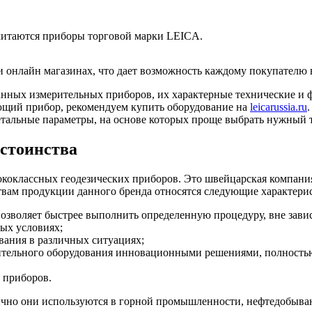
читаются приборы торговой марки LEICA.
и онлайн магазинах, что дает возможность каждому покупателю
нных измерительных приборов, их характерные технические и ф
ующий прибор, рекомендуем купить оборудование на
leicarussia.ru
етальные параметры, на основе которых проще выбрать нужный 
остоинства
оклассных геодезических приборов. Это швейцарская компания,
вам продукции данного бренда относятся следующие характери
озволяет быстрее выполнить определенную процедуру, вне завис
ых условиях;
ания в различных ситуациях;
рительного оборудования инновационными решениями, полност
 приборов.
бычно они используются в горной промышленности, нефтедобыва