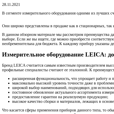
28.11.2021
В сегменте измерительного оборудования одними из лучших с
Они широко представлены в продаже как в стационарных, так 
В данном обзорном материале мы рассмотрим преимущества да
выборе. Если же вы ищете, где можно приобрести соответств
необременительна для бюджета. К каждому прибору указаны д
Измерительное оборудование LEICA: д
Бренд LEICA считается самым известным производителем высок
профильные специалисты считают ее эталонной. К преимущест
расширенная функциональность, что упрощает работу и п
максимально высокий уровень точности даже в проблемн
широкой выбор наименований, подходящих для использов
постоянное обновление актуального ассортимента изме
предоставление гарантии на реализуемую продукцию;
высокое качество сборки и материалов, лежащих в основе
Что касается сферы применения приборов данного типа, то о