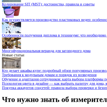
Кодирование SIT (MST): достоинства, правила и советы
Как осуществляется производство пластиковых ведер: особенн
Особенности получения диплома в техникуме: что необходимо 
Многофункциональная веранда для загородного дома
Новые статьи
Кто делает шкафы-купе: подробный обзор популярных произво
Требования к модульным домам и порядок их возведения
Обучение и адаптация сотрудников: карта выбора платформы п
Психология цвета в дизайне — как выбрать палитру для дома, к
Покупка аккаунтов соцсетей: правила выбора проверки и безо
Что нужно знать об измерител