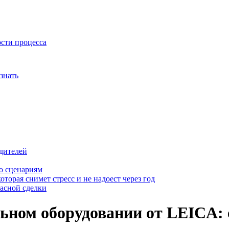
ости процесса
знать
дителей
о сценариям
оторая снимет стресс и не надоест через год
пасной сделки
ьном оборудовании от LEICA: 