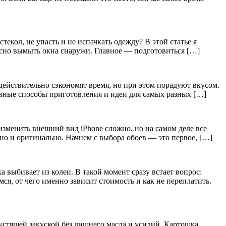
екол, не упасть и не испачкать одежду? В этой статье я
асно вымыть окна снаружи. Главное — подготовиться […]
 действительно сэкономят время, но при этом порадуют вкусом.
тивные способы приготовления и идеи для самых разных […]
зменить внешний вид iPhone сложно, но на самом деле все
ьно и оригинально. Начнем с выбора обоев — это первое, […]
а выбивает из колеи. В такой момент сразу встает вопрос:
ся, от чего именно зависит стоимость и как не переплатить.
устящей закуской без лишнего масла и усилий. Картошка,