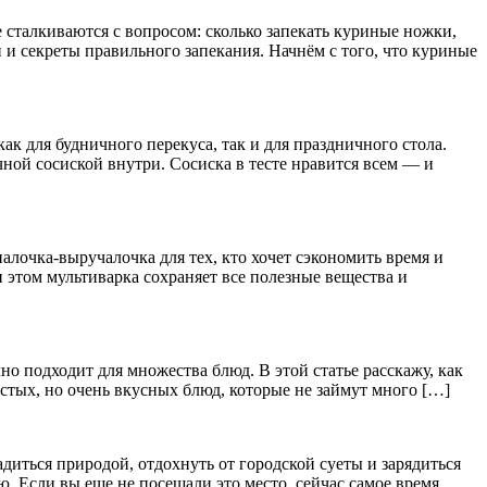
 сталкиваются с вопросом: сколько запекать куриные ножки,
 и секреты правильного запекания. Начнём с того, что куриные
ак для будничного перекуса, так и для праздничного стола.
ной сосиской внутри. Сосиска в тесте нравится всем — и
палочка-выручалочка для тех, кто хочет сэкономить время и
 этом мультиварка сохраняет все полезные вещества и
но подходит для множества блюд. В этой статье расскажу, как
стых, но очень вкусных блюд, которые не займут много […]
иться природой, отдохнуть от городской суеты и зарядиться
ю. Если вы еще не посещали это место, сейчас самое время