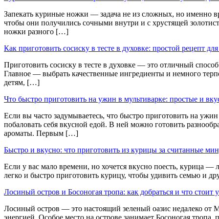
Запекать куриные ножки — задача не из сложных, но именно в
чтобы они получились сочными внутри и с хрустящей золотисто
ножки разного […]
Как приготовить сосиску в тесте в духовке: простой рецепт дл
Приготовить сосиску в тесте в духовке — это отличный способ 
Главное — выбрать качественные ингредиенты и немного терпе
детям, […]
Что быстро приготовить на ужин в мультиварке: простые и вк
Если вы часто задумываетесь, что быстро приготовить на ужин 
побаловать себя вкусной едой. В ней можно готовить разнообр
ароматы. Первым […]
Быстро и вкусно: что приготовить из курицы за считанные ми
Если у вас мало времени, но хочется вкусно поесть, курица — 
легко и быстро приготовить курицу, чтобы удивить семью и др
Лосиный остров и Босоногая тропа: как добраться и что стоит 
Лосиный остров — это настоящий зеленый оазис недалеко от М
энергией. Особое место на острове занимает Босоногая тропа, 