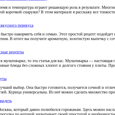
ремя и температура играют решающую роль в результате. Многие
й корочкой снаружи? В этом материале я расскажу все тонкости
я вкусного перекуса
быстро накормить себя и семью. Этот простой рецепт подойдет к
ния. В итоге вы получите ароматную, золотистую выпечку с соч
усные рецепты
в мультиварке, то эта статья для вас. Мультиварка — настоящая 
азные блюда без сложных хлопот и долгого стояния у плиты. При
нуты
лучший выбор. Она быстро готовится, получается сочной и отлич
узей. Курица универсальна. Из неё можно сделать множество про
увидеть
осквы, который давно полюбился горожанам. Здесь можно наслад
прогулка по которой захватывает своей простотой и необычность