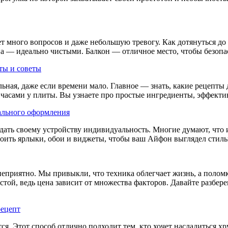
 много вопросов и даже небольшую тревогу. Как дотянуться до ст
кна — идеально чистыми. Балкон — отличное место, чтобы безоп
ты и советы
льная, даже если времени мало. Главное — знать, какие рецепты
оя часами у плиты. Вы узнаете про простые ингредиенты, эффек
кального оформления
ать своему устройству индивидуальность. Многие думают, что и
строить ярлыки, обои и виджеты, чтобы ваш Айфон выглядел стил
 неприятно. Мы привыкли, что техника облегчает жизнь, а поломк
той, ведь цена зависит от множества факторов. Давайте разберем
рецепт
я. Этот способ отлично подходит тем, кто хочет насладиться хр