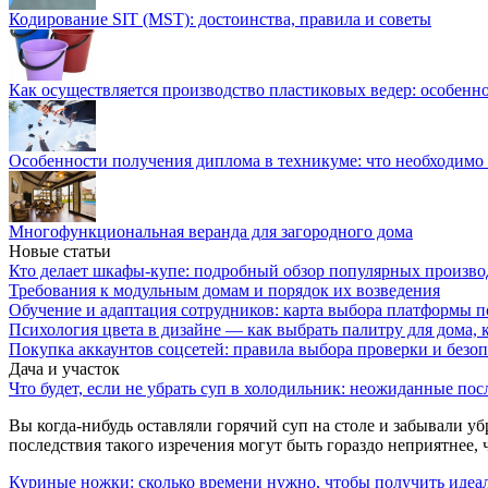
Кодирование SIT (MST): достоинства, правила и советы
Как осуществляется производство пластиковых ведер: особенн
Особенности получения диплома в техникуме: что необходимо 
Многофункциональная веранда для загородного дома
Новые статьи
Кто делает шкафы-купе: подробный обзор популярных произво
Требования к модульным домам и порядок их возведения
Обучение и адаптация сотрудников: карта выбора платформы п
Психология цвета в дизайне — как выбрать палитру для дома, к
Покупка аккаунтов соцсетей: правила выбора проверки и безо
Дача и участок
Что будет, если не убрать суп в холодильник: неожиданные пос
Вы когда-нибудь оставляли горячий суп на столе и забывали убр
последствия такого изречения могут быть гораздо неприятнее, 
Куриные ножки: сколько времени нужно, чтобы получить идеа