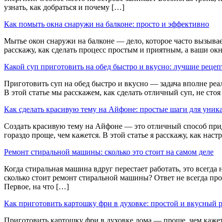
узнать, как добраться и почему […]
Как помыть окна снаружи на балконе: просто и эффективно
Мытье окон снаружи на балконе — дело, которое часто вызывает
расскажу, как сделать процесс простым и приятным, а ваши о
Какой суп приготовить на обед быстро и вкусно: лучшие рецеп
Приготовить суп на обед быстро и вкусно — задача вполне реа
В этой статье мы расскажем, как сделать отличный суп, не ст
Как сделать красивую тему на Айфоне: простые шаги для уни
Создать красивую тему на Айфоне — это отличный способ прид
гораздо проще, чем кажется. В этой статье я расскажу, как на
Ремонт стиральной машины: сколько это стоит на самом деле
Когда стиральная машина вдруг перестает работать, это всегда
сколько стоит ремонт стиральной машины? Ответ не всегда прос
Первое, на что […]
Как приготовить картошку фри в духовке: простой и вкусный 
Приготовить картошку фри в духовке дома — проще, чем кажетс