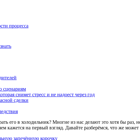
ости процесса
знать
дителей
о сценариям
оторая снимет стресс и не надоест через год
пасной сделки
ледствия
ать его в холодильник? Многие из нас делают это хотя бы раз, н
чем кажется на первый взгляд. Давайте разберёмся, что же может
льную запечённую корочку