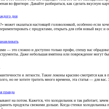
ареная во фритюре. Давайте разбираться, как сделать вкусную к
аждого дня
?» может оказаться настоящей головоломкой, особенно если хочет
ериментировать с продуктами, открыть для себя новый вкус и о
танавливать
ами — это сложно и доступно только профи, спешу вас обрадовать
трументы. Даже небольшая вмятина или повреждение могут быть
и
античности и легкости. Такие локоны красиво смотрятся как в 
лго, но не хотите тратить много времени, эта статья — для вас.
я правда
вают на потом. Кажется, что холодильник и так работает, зачем
хранить продукты свежими дольше. Когда стенки холодильника 