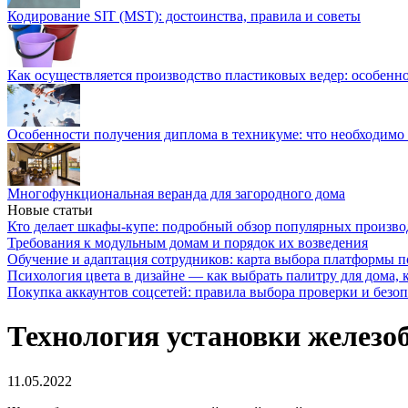
Кодирование SIT (MST): достоинства, правила и советы
Как осуществляется производство пластиковых ведер: особенн
Особенности получения диплома в техникуме: что необходимо 
Многофункциональная веранда для загородного дома
Новые статьи
Кто делает шкафы-купе: подробный обзор популярных произво
Требования к модульным домам и порядок их возведения
Обучение и адаптация сотрудников: карта выбора платформы п
Психология цвета в дизайне — как выбрать палитру для дома, к
Покупка аккаунтов соцсетей: правила выбора проверки и безо
Технология установки железо
11.05.2022