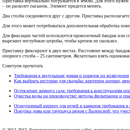
Приставка вертикально погружается в землю. Для этого нужен
– он расколет пасынок. Элемент придется менять.
Два столба соединяются друг с другом. Приставка располагае
Для этого может потребоваться дополнительная обработка повер
Для фиксации частей используется проволочный бандаж или 
вырезают неглубокие штробы, чтобы крепеж не скользил.
Приставку фиксируют в двух местах. Расстояние между бандаж
опорного столба – 25 сантиметров. Желательно взять оцинкова
Советуем прочитать
Требования к модульным домам и порядок их возведения
Как выбрать ресторан для свадьбы: критерии оценки, ме
Остекление зимнего сада: требования к конструкциям но
Очистка воды на производстве: методы фильтрации и пр
Огнеупорный кирпич для печей и каминов требования и
Покупка дома или таунхауса рядом с Валенсией: что учес
© 2013-2015. Копирование материалов сайта, разрешено тольк