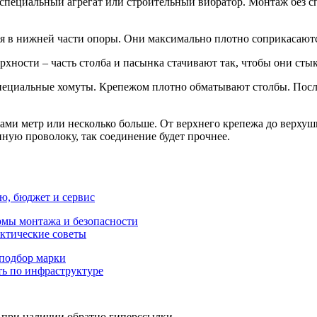
 специальный агрегат или строительный вибратор. Монтаж без с
тся в нижней части опоры. Они максимально плотно соприкасают
хности – часть столба и пасынка стачивают так, чтобы они стык
специальные хомуты. Крепежом плотно обматывают столбы. Пос
ами метр или несколько больше. От верхнего крепежа до верхуш
нную проволоку, так соединение будет прочнее.
ню, бюджет и сервис
рмы монтажа и безопасности
актические советы
 подбор марки
ть по инфраструктуре
о при наличии обратно гиперссылки.