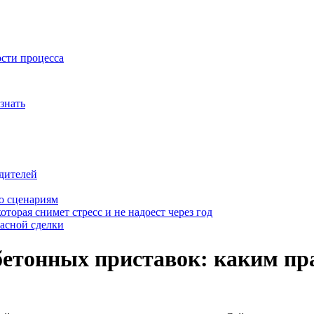
ости процесса
знать
дителей
о сценариям
оторая снимет стресс и не надоест через год
пасной сделки
бетонных приставок: каким пр