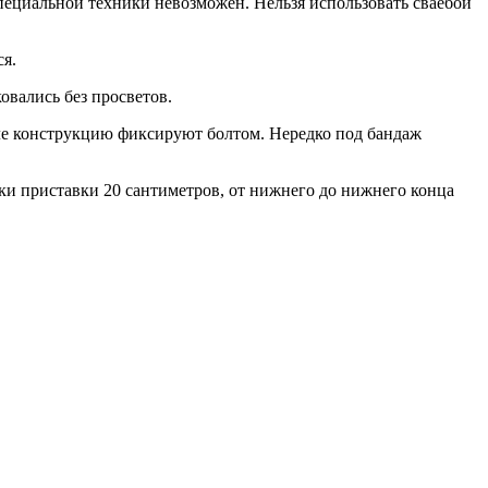
пециальной техники невозможен. Нельзя использовать сваебой
ся.
овались без просветов.
ле конструкцию фиксируют болтом. Нередко под бандаж
ки приставки 20 сантиметров, от нижнего до нижнего конца