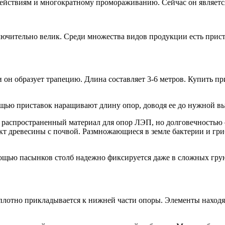
действиям и многократному промораживанию. Сейчас он являет
лючительно велик. Среди множества видов продукции есть прист
и он образует трапецию. Длина составляет 3-6 метров. Купить п
щью приставок наращивают длину опор, доводя ее до нужной в
– распространенный материал для опор ЛЭП, но долговечностью 
кт древесины с почвой. Размножающиеся в земле бактерии и гри
щью пасынков столб надежно фиксируется даже в сложных грунт
плотно прикладывается к нижней части опоры. Элементы находят