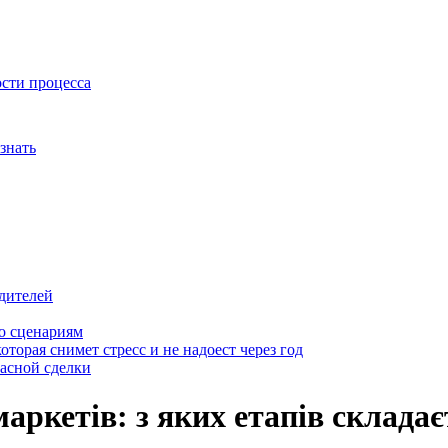
ости процесса
знать
дителей
о сценариям
оторая снимет стресс и не надоест через год
пасной сделки
аркетів: з яких етапів склада