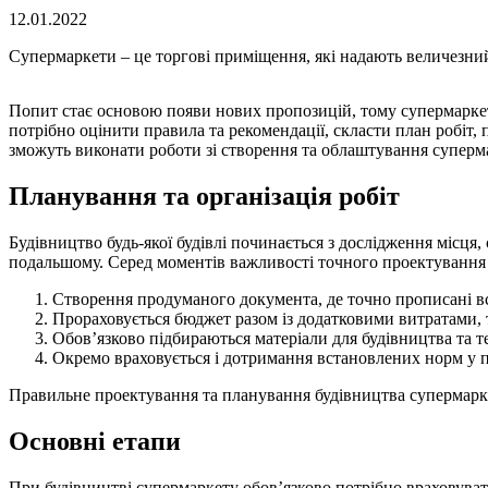
12.01.2022
Супермаркети – це торгові приміщення, які надають величезни
Попит стає основою появи нових пропозицій, тому супермарке
потрібно оцінити правила та рекомендації, скласти план робіт
зможуть виконати роботи зі створення та облаштування суперма
Планування та організація робіт
Будівництво будь-якої будівлі починається з дослідження місця
подальшому. Серед моментів важливості точного проектування 
Створення продуманого документа, де точно прописані вс
Прораховується бюджет разом із додатковими витратами, 
Обов’язково підбираються матеріали для будівництва та т
Окремо враховується і дотримання встановлених норм у 
Правильне проектування та планування будівництва супермарке
Основні етапи
При будівництві супермаркету обов’язково потрібно враховуват