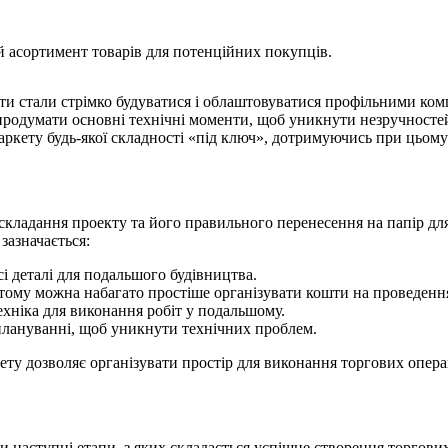
й асортимент товарів для потенційних покупців.
ти стали стрімко будуватися і облаштовуватися профільними ко
, продумати основні технічні моменти, щоб уникнути незручност
ркету будь-якої складності «під ключ», дотримуючись при цьому
, складання проекту та його правильного перенесення на папір дл
зазначається:
і деталі для подальшого будівництва.
тому можна набагато простіше організувати кошти на проведенн
ехніка для виконання робіт у подальшому.
плануванні, щоб уникнути технічних проблем.
ту дозволяє організувати простір для виконання торгових опера
и наступні етапи, з яких складається успішне створення торгови