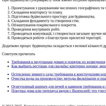
Проектування з урахуванням численних географічних та 
Складання кошторису та плану.
Підготовка будівельного простору для будівництва.
Складання фундаменту та створення стін.
Облаштування покрівельного покриття.
Проведення внутрішніх робіт.
Проводяться комунікації, і створюється загальне зручне міс
Проводяться роботи з благоустрою прилеглої території.
Додатково процес будівництва складається з великої кількості
Советуем прочитать
Требования к модульным домам и порядок их возведения
Как выбрать ресторан для свадьбы: критерии оценки, ме
Остекление зимнего сада: требования к конструкциям но
Очистка воды на производстве: методы фильтрации и пр
Огнеупорный кирпич для печей и каминов требования и
Покупка дома или таунхауса рядом с Валенсией: что учес