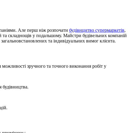
мпаніями. Але перш ніж розпочати
будівнцитво супермаркетів
,
ей та складнощів у подальшому. Майстри будівельних компаній
 загальновстановлених та індивідуальних вимог клієнта.
я можливості зручного та точного виконання робіт у
я будівництва.
цій.
х приміщень: