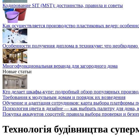
Кодирование SIT (MST): достоинства, правила и советы
Как осуществляется производство пластиковых ведер: особенн
Особенности получения диплома в техникуме: что необходимо 
Многофункциональная веранда для загородного дома
Новые статьи
Кто делает шкафы-купе: подробный обзор популярных произво
Требования к модульным домам и порядок их возведения
Обучение и адаптация сотрудников: карта выбора платформы п
Психология цвета в дизайне — как выбрать палитру для дома, к
Покупка аккаунтов соцсетей: правила выбора проверки и безо
Технологія будівництва суперм