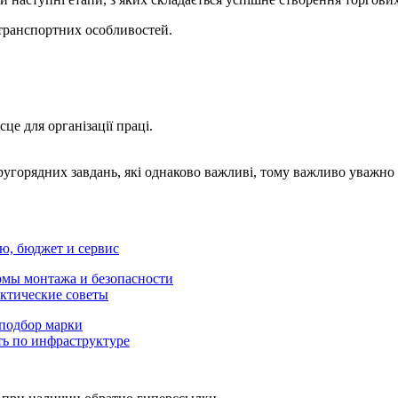
транспортних особливостей.
це для організації праці.
 другорядних завдань, які однаково важливі, тому важливо уважн
ню, бюджет и сервис
рмы монтажа и безопасности
актические советы
 подбор марки
ть по инфраструктуре