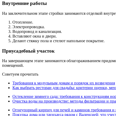
Внутренние работы
На заключительном этапе стройки занимаются отделкой внутр
Отопление.
Электропроводка.
Водопровод и канализация.
Вставляют окна и двери.
Делают стяжку пола и стелют напольное покрытие.
Приусадебный участок
На завершающем этапе занимаются облагораживанием придомово
помещений.
Советуем прочитать
Требования к модульным домам и порядок их возведения
Как выбрать ресторан для свадьбы: критерии оценки, ме
Остекление зимнего сада: требования к конструкциям но
Очистка воды на производстве: методы фильтрации и пр
Огнеупорный кирпич для печей и каминов требования и
Покупка дома или таунхауса рядом с Валенсией: что учес