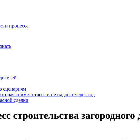
ости процесса
знать
дителей
о сценариям
оторая снимет стресс и не надоест через год
пасной сделки
сс строительства загородного 