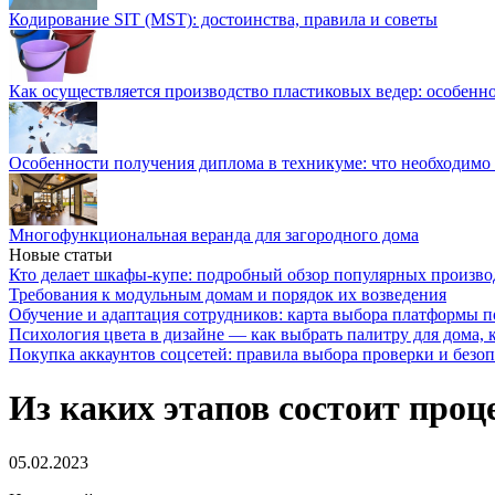
Кодирование SIT (MST): достоинства, правила и советы
Как осуществляется производство пластиковых ведер: особенн
Особенности получения диплома в техникуме: что необходимо 
Многофункциональная веранда для загородного дома
Новые статьи
Кто делает шкафы-купе: подробный обзор популярных произво
Требования к модульным домам и порядок их возведения
Обучение и адаптация сотрудников: карта выбора платформы п
Психология цвета в дизайне — как выбрать палитру для дома, к
Покупка аккаунтов соцсетей: правила выбора проверки и безо
Из каких этапов состоит проце
05.02.2023