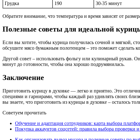
Грудка
190
30-35 минут
Обратите внимание, что температура и время зависят от размер
Полезные советы для идеальной курицы
Если вы хотите, чтобы курица получилась сочной и мягкой, с
обсушите мясо бумажным полотенцем – это поможет сделать ко
Другой совет – использовать фольгу или кулинарный рукав. О
минут до готовности, чтобы она хорошо подрумянилась.
Заключение
Приготовить курицу в духовке — легко и приятно. Это отлич
специями и гарнирами, чтобы каждый раз удивлять своих близк
вы знаете, что приготовить из курицы в духовке – осталось тол
Советуем прочитать
Обучение и адаптация сотрудников: карта выбора платф
Покупка аккаунтов соцсетей: правила выбора проверки и
Как организовать вывоз мусора и полезные советы по вы