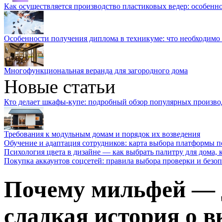
Как осуществляется производство пластиковых ведер: особенн
Особенности получения диплома в техникуме: что необходимо 
Многофункциональная веранда для загородного дома
Новые статьи
Кто делает шкафы-купе: подробный обзор популярных произво
Требования к модульным домам и порядок их возведения
Обучение и адаптация сотрудников: карта выбора платформы п
Психология цвета в дизайне — как выбрать палитру для дома, к
Покупка аккаунтов соцсетей: правила выбора проверки и безо
Почему мильфей — 
сладкая история о в