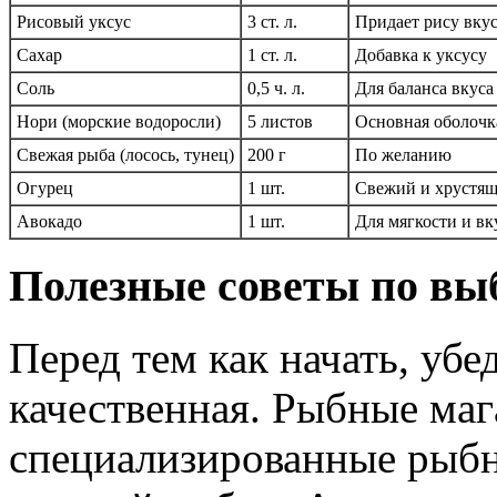
Рисовый уксус
3 ст. л.
Придает рису вкус
Сахар
1 ст. л.
Добавка к уксусу
Соль
0,5 ч. л.
Для баланса вкуса
Нори (морские водоросли)
5 листов
Основная оболочк
Свежая рыба (лосось, тунец)
200 г
По желанию
Огурец
1 шт.
Свежий и хрустя
Авокадо
1 шт.
Для мягкости и вк
Полезные советы по вы
Перед тем как начать, убе
качественная. Рыбные ма
специализированные рыбн