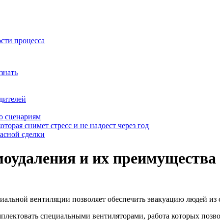
ости процесса
знать
дителей
о сценариям
оторая снимет стресс и не надоест через год
пасной сделки
оудаления и их преимущества
иальной вентиляции позволяет обеспечить эвакуацию людей из с
плектовать специальными вентиляторами, работа которых позвол