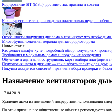
Кодирование SIT (MST): достоинства, правила и советы
Как осуществляется производство пластиковых ведер: особенн
Особенности получения диплома в техникуме: что необходимо 
Многофункциональная веранда для загородного дома
Новые статьи
Кто делает шкафы-купе: подробный обзор популярных произво
Требования к модульным домам и порядок их возведения
Обучение и адаптация сотрудников: карта выбора платформы п
Психология цвета в дизайне — как выбрать палитру для дома, к
Покупка аккаунтов соцсетей: правила выбора проверки и безо
Назначение вентиляторов дым
17.04.2019
Удаление дыма из помещений посредством использования спец
По этой причине все общественные объекты рекомендуется ком