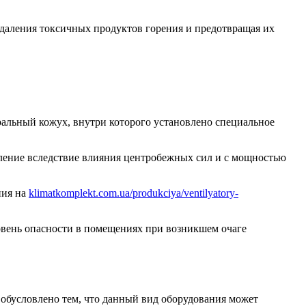
удаления токсичных продуктов горения и предотвращая их
ральный кожух, внутри которого установлено специальное
авление вследствие влияния центробежных сил и с мощностью
ния на
klimatkomplekt.com.ua/produkciya/ventilyatory-
ровень опасности в помещениях при возникшем очаге
обусловлено тем, что данный вид оборудования может