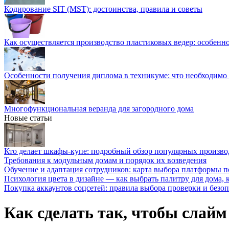
Кодирование SIT (MST): достоинства, правила и советы
Как осуществляется производство пластиковых ведер: особенн
Особенности получения диплома в техникуме: что необходимо 
Многофункциональная веранда для загородного дома
Новые статьи
Кто делает шкафы-купе: подробный обзор популярных произво
Требования к модульным домам и порядок их возведения
Обучение и адаптация сотрудников: карта выбора платформы п
Психология цвета в дизайне — как выбрать палитру для дома, к
Покупка аккаунтов соцсетей: правила выбора проверки и безо
Как сделать так, чтобы слайм