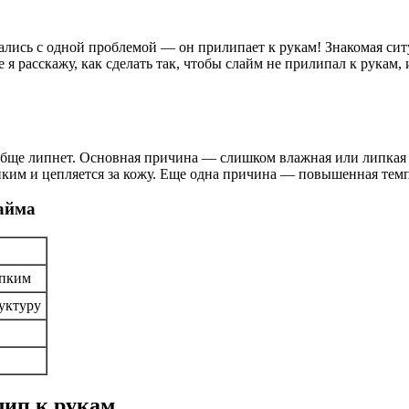
вались с одной проблемой — он прилипает к рукам! Знакомая сит
е я расскажу, как сделать так, чтобы слайм не прилипал к рукам
ще липнет. Основная причина — слишком влажная или липкая ст
ейким и цепляется за кожу. Еще одна причина — повышенная темп
айма
ипким
руктуру
лип к рукам