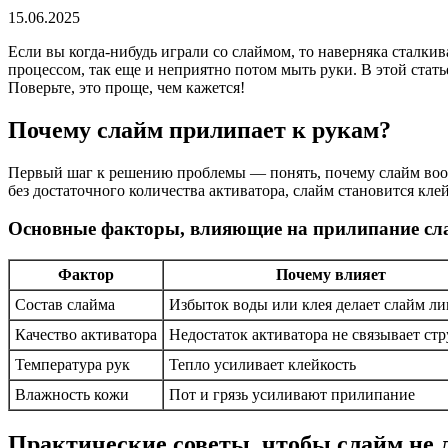
15.06.2025
Если вы когда-нибудь играли со слаймом, то наверняка сталки
процессом, так еще и неприятно потом мыть руки. В этой стать
Поверьте, это проще, чем кажется!
Почему слайм прилипает к рукам?
Первый шаг к решению проблемы — понять, почему слайм вооб
без достаточного количества активатора, слайм становится кл
Основные факторы, влияющие на прилипание сл
Фактор
Почему влияет
Состав слайма
Избыток воды или клея делает слайм л
Качество активатора
Недостаток активатора не связывает ст
Температура рук
Тепло усиливает клейкость
Влажность кожи
Пот и грязь усиливают прилипание
Практические советы, чтобы слайм не 