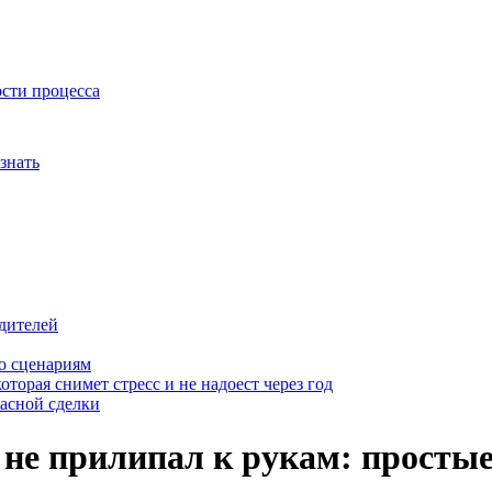
ости процесса
знать
дителей
о сценариям
оторая снимет стресс и не надоест через год
пасной сделки
 не прилипал к рукам: просты