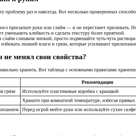
ту проблему раз и навсегда. Вот несколько проверенных способо
ого присыпьте руки или слайм — и он перестанет приливать. Но
 уменьшить клейкость и сделать текстуру более приятной.
 слайм слишком липкий, просто подмешайте чуть-чуть раствора 
 избежать лишней влаги и грязи, которые усиливают прилипани
 не менял свои свойства?
равильно хранить. Вот таблица с основными правилами хранения
Рекомендации
я грязи
Используйте пластиковые коробки с крышкой
Храните при комнатной температуре, избегая прямых
липанием
Перед игрой мойте руки или используйте сухие салф