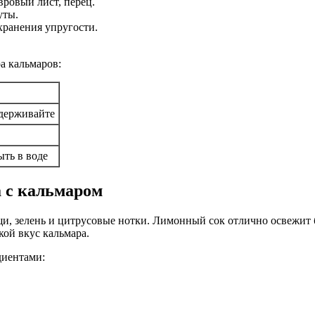
вровый лист, перец.
уты.
хранения упругости.
а кальмаров:
едерживайте
ыть в воде
а с кальмаром
вощи, зелень и цитрусовые нотки. Лимонный сок отлично освежит
кой вкус кальмара.
диентами: