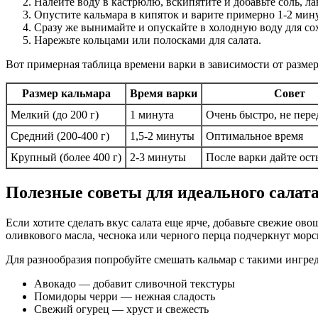
Налейте воду в кастрюлю, вскипятите и добавьте соль, ла
Опустите кальмара в кипяток и варите примерно 1-2 мин
Сразу же вынимайте и опускайте в холодную воду для со
Нарежьте кольцами или полосками для салата.
Вот примерная таблица времени варки в зависимости от размер
Размер кальмара
Время варки
Совет
Мелкий (до 200 г)
1 минута
Очень быстро, не пер
Средний (200-400 г)
1,5-2 минуты
Оптимальное время
Крупный (более 400 г)
2-3 минуты
После варки дайте ост
Полезные советы для идеального салат
Если хотите сделать вкус салата еще ярче, добавьте свежие о
оливкового масла, чеснока или черного перца подчеркнут морс
Для разнообразия попробуйте смешать кальмар с такими ингре
Авокадо — добавит сливочной текстуры
Помидоры черри — нежная сладость
Свежий огурец — хруст и свежесть