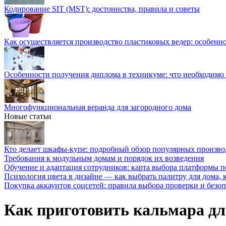
Кодирование SIT (MST): достоинства, правила и советы
Как осуществляется производство пластиковых ведер: особенн
Особенности получения диплома в техникуме: что необходимо 
Многофункциональная веранда для загородного дома
Новые статьи
Кто делает шкафы-купе: подробный обзор популярных произво
Требования к модульным домам и порядок их возведения
Обучение и адаптация сотрудников: карта выбора платформы п
Психология цвета в дизайне — как выбрать палитру для дома, к
Покупка аккаунтов соцсетей: правила выбора проверки и безо
Как приготовить кальмара дл