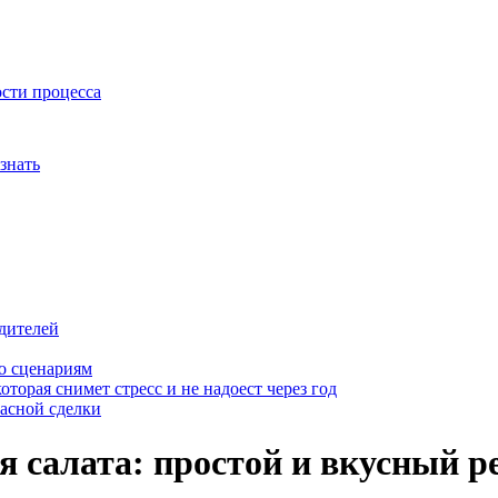
ости процесса
знать
дителей
о сценариям
оторая снимет стресс и не надоест через год
пасной сделки
я салата: простой и вкусный р