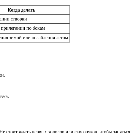
Когда делать
ании створки
 прилегании по бокам
ния зимой или ослабления летом
ен.
зма.
 Не стоит ждать первых холодов или сквозняков, чтобы заняться