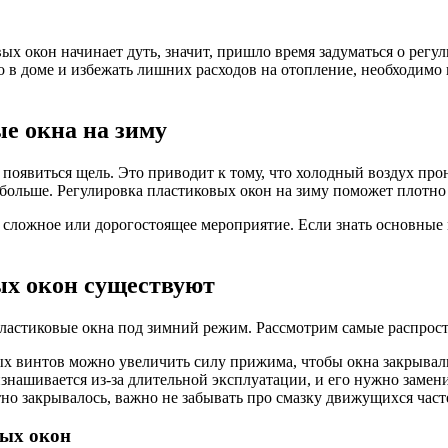
вых окон начинает дуть, значит, пришло время задуматься о регу
о в доме и избежать лишних расходов на отопление, необходимо п
е окна на зиму
 появиться щель. Это приводит к тому, что холодный воздух пр
 больше. Регулировка пластиковых окон на зиму поможет плотно
– сложное или дорогостоящее мероприятие. Если знать основные
ых окон существуют
пластиковые окна под зимний режим. Рассмотрим самые распрос
х винтов можно увеличить силу прижима, чтобы окна закрывали
знашивается из-за длительной эксплуатации, и его нужно замен
тно закрывалось, важно не забывать про смазку движущихся част
вых окон