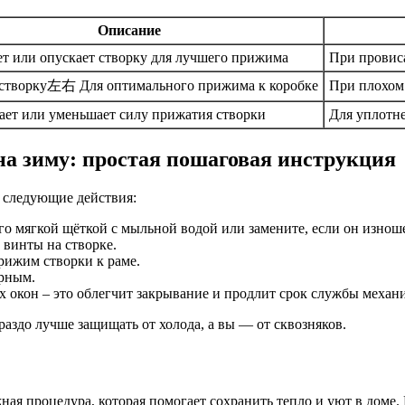
Описание
т или опускает створку для лучшего прижима
При провис
створку左右 Для оптимального прижима к коробке
При плохом
ает или уменьшает силу прижатия створки
Для уплотне
на зиму: простая пошаговая инструкция
 следующие действия:
о мягкой щёткой с мыльной водой или замените, если он изнош
винты на створке.
рижим створки к раме.
ерным.
 окон – это облегчит закрывание и продлит срок службы механи
раздо лучше защищать от холода, а вы — от сквозняков.
ная процедура, которая помогает сохранить тепло и уют в доме.