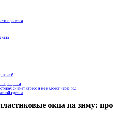
ости процесса
знать
дителей
о сценариям
оторая снимет стресс и не надоест через год
пасной сделки
пластиковые окна на зиму: про