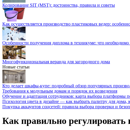
Кодирование SIT (MST): достоинства, правила и советы
Как осуществляется производство пластиковых ведер: особенн
Особенности получения диплома в техникуме: что необходимо 
Многофункциональная веранда для загородного дома
Новые статьи
Кто делает шкафы-купе: подробный обзор популярных произво
Требования к модульным домам и порядок их возведения
Обучение и адаптация сотрудников: карта выбора платформы п
Психология цвета в дизайне — как выбрать палитру для дома, к
Покупка аккаунтов соцсетей: правила выбора проверки и безо
Как правильно регулировать 