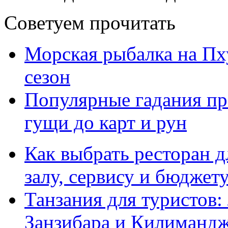
Советуем прочитать
Морская рыбалка на Пху
сезон
Популярные гадания пр
гущи до карт и рун
Как выбрать ресторан д
залу, сервису и бюджет
Танзания для туристов:
Занзибара и Килиманд