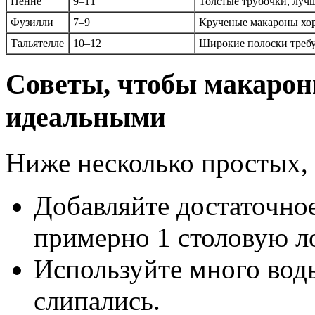
Пенне
9–11
Толстые трубочки, лучш
Фузилли
7–9
Крученые макароны хор
Тальятелле
10–12
Широкие полоски треб
Советы, чтобы макарон
идеальными
Ниже несколько простых,
Добавляйте достаточное
примерно 1 столовую л
Используйте много вод
слипались.