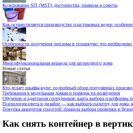
Кодирование SIT (MST): достоинства, правила и советы
Как осуществляется производство пластиковых ведер: особенн
Особенности получения диплома в техникуме: что необходимо 
Многофункциональная веранда для загородного дома
Новые статьи
Кто делает шкафы-купе: подробный обзор популярных произво
Требования к модульным домам и порядок их возведения
Обучение и адаптация сотрудников: карта выбора платформы п
Психология цвета в дизайне — как выбрать палитру для дома, к
Покупка аккаунтов соцсетей: правила выбора проверки и безо
Как снять контейнер в верти