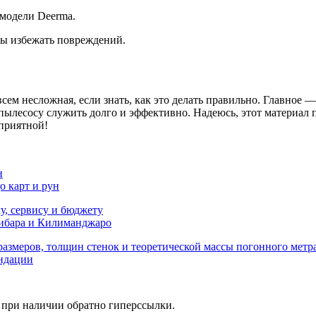
 модели Deerma.
бы избежать повреждений.
ем несложная, если знать, как это делать правильно. Главное —
ылесосу служить долго и эффективно. Надеюсь, этот материал п
 приятной!
н
о карт и рун
лу, сервису и бюджету
зибара и Килиманджаро
размеров, толщин стенок и теоретической массы погонного метр
ндации
о при наличии обратно гиперссылки.