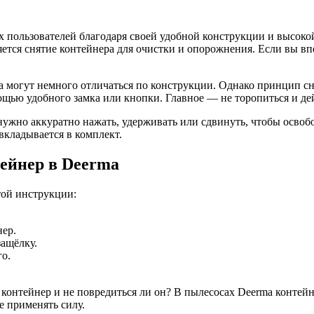
х пользователей благодаря своей удобной конструкции и высок
тся снятие контейнера для очистки и опорожнения. Если вы впе
ma могут немного отличаться по конструкции. Однако принцип с
щью удобного замка или кнопки. Главное — не торопиться и дей
жно аккуратно нажать, удерживать или сдвинуть, чтобы освобод
вкладывается в комплект.
ейнер в Deerma
той инструкции:
нер.
защёлку.
го.
ь контейнер и не повредиться ли он? В пылесосах Deerma конте
е применять силу.