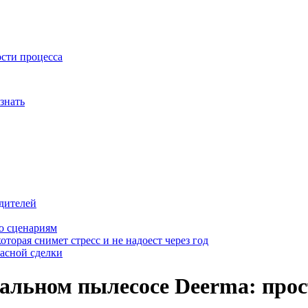
ости процесса
знать
дителей
о сценариям
оторая снимет стресс и не надоест через год
пасной сделки
кальном пылесосе Deerma: прос