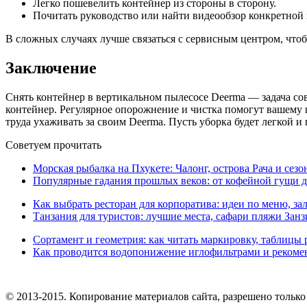
Легко пошевелить контейнер из стороны в сторону.
Почитать руководство или найти видеообзор конкретной
В сложных случаях лучше связаться с сервисным центром, что
Заключение
Снять контейнер в вертикальном пылесосе Deerma — задача совс
контейнер. Регулярное опорожнение и чистка помогут вашему п
труда ухаживать за своим Deerma. Пусть уборка будет легкой и
Советуем прочитать
Морская рыбалка на Пхукете: Чалонг, острова Рача и сезо
Популярные гадания прошлых веков: от кофейной гущи д
Как выбрать ресторан для корпоратива: идеи по меню, за
Танзания для туристов: лучшие места, сафари пляжи Зан
Сортамент и геометрия: как читать маркировку, таблицы 
Как проводится водопонижение иглофильтрами и рекоме
© 2013-2015. Копирование материалов сайта, разрешено тольк