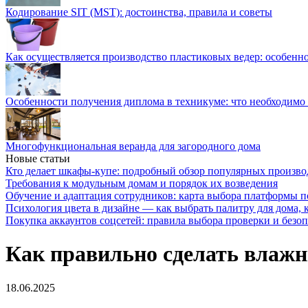
Кодирование SIT (MST): достоинства, правила и советы
Как осуществляется производство пластиковых ведер: особенн
Особенности получения диплома в техникуме: что необходимо 
Многофункциональная веранда для загородного дома
Новые статьи
Кто делает шкафы-купе: подробный обзор популярных произво
Требования к модульным домам и порядок их возведения
Обучение и адаптация сотрудников: карта выбора платформы п
Психология цвета в дизайне — как выбрать палитру для дома, к
Покупка аккаунтов соцсетей: правила выбора проверки и безо
Как правильно сделать влажн
18.06.2025