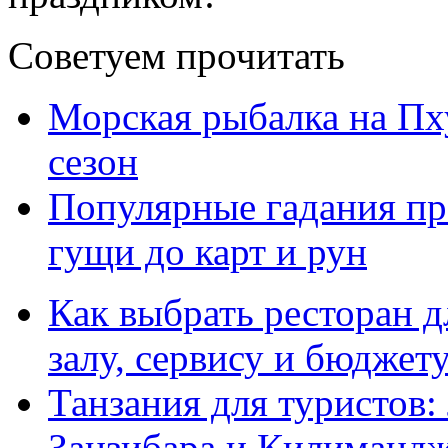
Советуем прочитать
Морская рыбалка на Пху
сезон
Популярные гадания пр
гущи до карт и рун
Как выбрать ресторан д
залу, сервису и бюджет
Танзания для туристов:
Занзибара и Килиманд